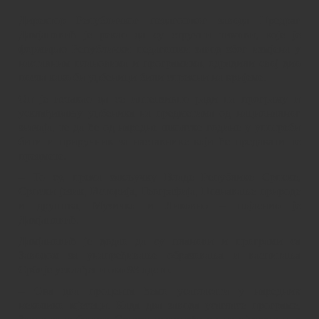
Директор Републичког педагошког завода Предраг
Дамјановић је рекао да су стручни тимови, које је
формирао Републички педагошки завод због измјена у
наставним плановима и програмима, одрадили свој дио
посла како би уџбеници били спремни на вријеме.
Он је истакао да се интензивно ради на програму и
усклађивању уџбеника на предметима од националног
значаја, те да ће од наредне школске године у употреби
бити и приручник за наставнике који ће предавати те
предмете.
– То су, према закључку Владе Републике Српске,
Српски језик, Историја, Географија, Познавање природе
и друштва, Музичко и Ликовно – појаснио је
Дамјановић.
Дамјановић је додао да су планови и програми са
Заводом за унапређивање образовања и васпитања
Србије усклађени око 98 одсто.
– Ова два процента ћемо усагласати у наредних
неколико мјесеци. Када два завода усагласе програме,