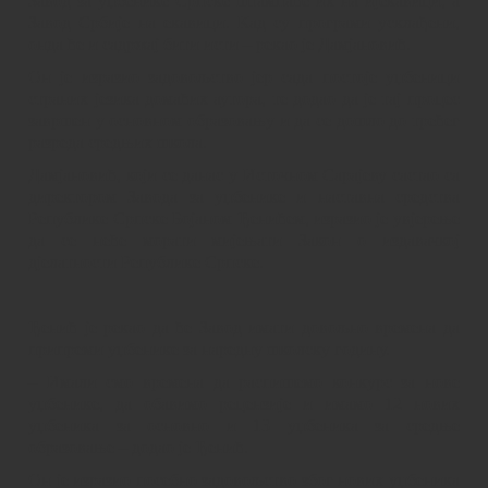
Завод за уџбенике Српске штампаће их на ијекавици, а
Завод Србије на екавици. Кад су програми усклађени,
онда ће и садржај бити исти – рекао је Дамјановић.
Он је изразио задовољство јер сада постоје уџбеници
страних језика домаћих аутора, те додао да је тај процес
завршен у основном образовању и да се дошло до трећег
разреда средњих школа.
Дамјановић, који се данас у Источном Сарајеву састао са
директором Завода за уџбенике и наставна средства
Републике Српске Бојаном Ђенићем, изразио је увјерење
да се неће морати мијењати Закон о издавачкој
дјелатности Републике Српске.
Ђенић је рекао да ће Завод имати довољно времена да
припреми уџбенике за наредну школску годину.
– Имали смо времена да распишемо конкурс за нове
уџбенике, да обавимо рецензије и имамо 12 нових
уџбеника за основно и 13 уџбеника за средње
образовање – додао је Ђенић.
Он је изразио посебно задовољство због нових уџбеника