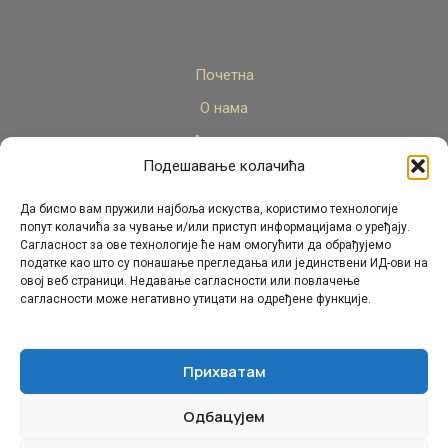
Почетна
О нама
Актуелно
Подешавање колачића
Стручни кадар
Пројекти
Да бисмо вам пружили најбоља искуства, користимо технологије
попут колачића за чување и/или приступ информацијама о уређају.
Архива
Сагласност за ове технологије ће нам омогућити да обрађујемо
податке као што су понашање прегледања или јединствени ИД-ови на
Контакт
овој веб страници. Недавање сагласности или повлачење
сагласности може негативно утицати на одређене функције.
Прихватам
Одбацујем
© Републички педагошки завод Републике Српске.
Сва права задржана 2026.