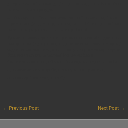
у средњем образовању, јер је до сада проблем био
недостатак литературе.
– Конкурс је био расписан за 110 нових уџбеника.
Пристигло је доста рукописа, али 13 их је добило
позитивне рецензије – појаснио је Ђенић.
Ђенић је навео да се процес дигитализације одвија по
плану, те да је у прошлој години дигитализован садржај
седам уџбеника, док је план да у овој школској години
буде дигитализован садржај још 14 уџбеника.
Он је рекао да је за уџбенике београдског издавача, који
су повучени из употребе, пронађена алтернатива, те да
се чека одобрење за употребу.
←
Previous Post
Next Post
→