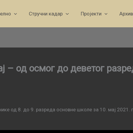
уелно
Стручни кадар
Пројекти
Архив
ј – од осмог до деветог разр
ике од 8. до 9. разреда основне школе за 10. мај 2021. 