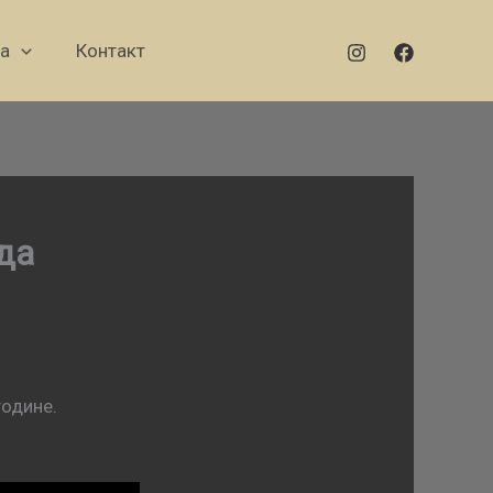
а
Контакт
еда
године.