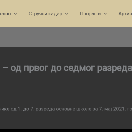
уелно
Стручни кадар
Пројекти
Архив
ј – од првог до седмог разред
ике од 1. до 7. разреда основне школе за 7. мај 2021. г