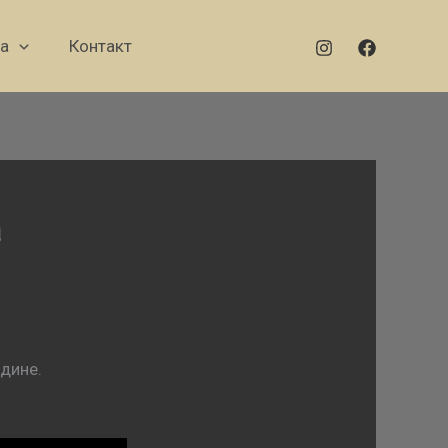
а
Контакт
а
одине.