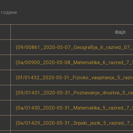
. године
Фајл
(09/00861_2020-05-07_Geografija_6_razred_07_
(0a/00900_2020-05-08_Matematika_6_razred_7_
(0f/01432_2020-05-31_Fizicko_vaspitanje_5_raz
(09/01431_2020-05-31_Poznavanje_drustva_5_ra
(0a/01430_2020-05-31_Matematika_5_razred_7_
(0e/01429_2020-05-31_Srpski_jezik_5_razred_7_