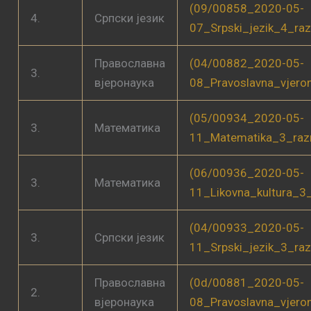
(09/00858_2020-05-
4.
Српски језик
07_Srpski_jezik_4_ra
Православна
(04/00882_2020-05-
3.
вјеронаука
08_Pravoslavna_vjero
(05/00934_2020-05-
3.
Математика
11_Matematika_3_raz
(06/00936_2020-05-
3.
Математика
11_Likovna_kultura_3
(04/00933_2020-05-
3.
Српски језик
11_Srpski_jezik_3_ra
Православна
(0d/00881_2020-05-
2.
вјеронаука
08_Pravoslavna_vjero