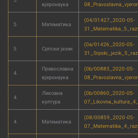
вјеронаука
08_Pravoslavna_vjero
(04/01427_2020-05-
5.
Математика
31_Matematika_5_raz
(0a/01426_2020-05-
5.
Српски језик
31_Srpski_jezik_5_ra
Православна
(0b/00883_2020-05-
4.
вјеронаука
08_Pravoslavna_vjero
Ликовна
(0b/00860_2020-05-
4.
култура
07_Likovna_kultura_4
(08/00859_2020-05-
4.
Математика
07_Matematika_4_raz