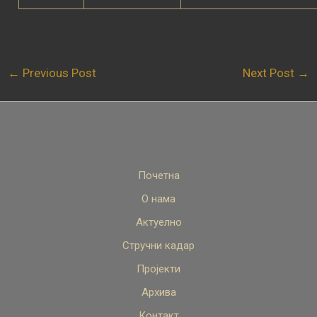
←
Previous Post
Next Post
→
Почетна
О нама
Актуелно
Стручни кадар
Пројекти
Архива
Контакт