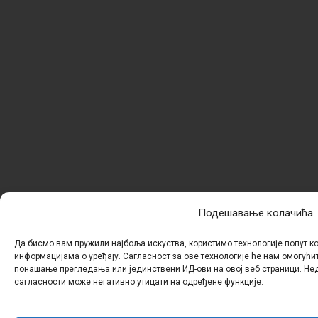
Подешавање колачића
Да бисмо вам пружили најбоља искуства, користимо технологије попут к
информацијама о уређају. Сагласност за ове технологије ће нам омогући
понашање прегледања или јединствени ИД-ови на овој веб страници. Н
сагласности може негативно утицати на одређене функције.