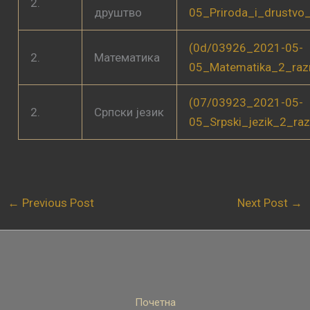
2.
друштво
05_Priroda_i_drustvo
(0d/03926_2021-05-
2.
Математика
05_Matematika_2_raz
(07/03923_2021-05-
2.
Српски језик
05_Srpski_jezik_2_ra
←
Previous Post
Next Post
→
Почетна