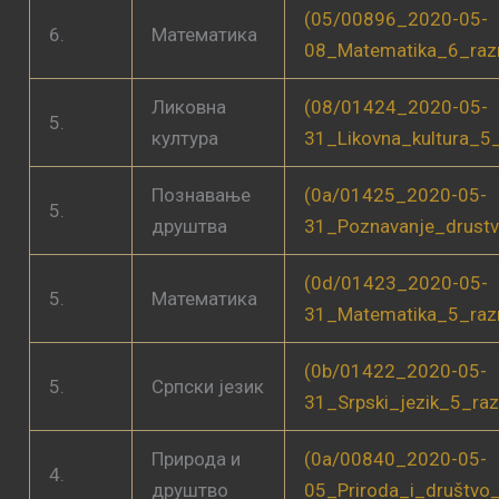
(05/00896_2020-05-
6.
Математика
08_Matematika_6_raz
Ликовна
(08/01424_2020-05-
5.
култура
31_Likovna_kultura_5
Познавање
(0a/01425_2020-05-
5.
друштва
31_Poznavanje_drust
(0d/01423_2020-05-
5.
Математика
31_Matematika_5_raz
(0b/01422_2020-05-
5.
Српски језик
31_Srpski_jezik_5_ra
Природа и
(0a/00840_2020-05-
4.
друштво
05_Priroda_i_društvo