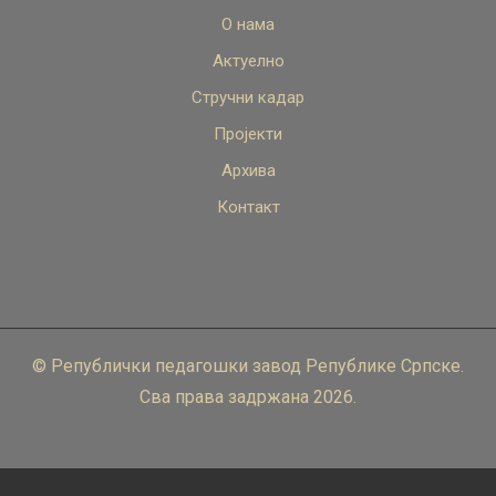
О нама
Актуелно
Стручни кадар
Пројекти
Архива
Контакт
© Републички педагошки завод Републике Српске.
Сва права задржана 2026.