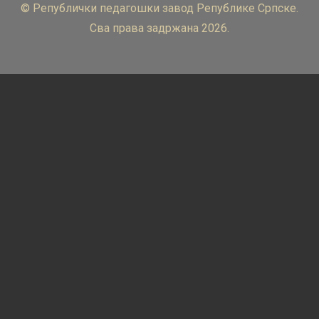
© Републички педагошки завод Републике Српске.
Сва права задржана 2026.