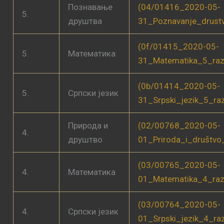
Познавање
(04/01416_2020-05-
5.
друштва
31_Poznavanje_drust
(0f/01415_2020-05-
5.
Математика
31_Matematika_5_raz
(0b/01414_2020-05-
5.
Српски језик
31_Srpski_jezik_5_ra
Природа и
(02/00768_2020-05-
4.
друштво
01_Priroda_i_društvo
(03/00765_2020-05-
4.
Математика
01_Matematika_4_raz
(03/00764_2020-05-
4.
Српски језик
01_Srpski_jezik_4_ra