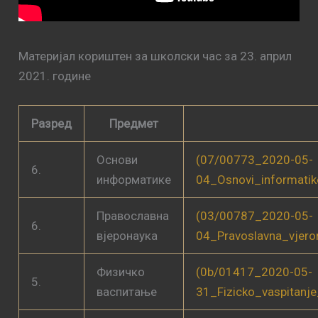
Материјал кориштен за школски час за 23. април
2021. године
Разред
Предмет
Основи
(07/00773_2020-05-
6.
информатике
04_Osnovi_informati
Православна
(03/00787_2020-05-
6.
вјеронаука
04_Pravoslavna_vjer
Физичко
(0b/01417_2020-05-
5.
васпитање
31_Fizicko_vaspitanj