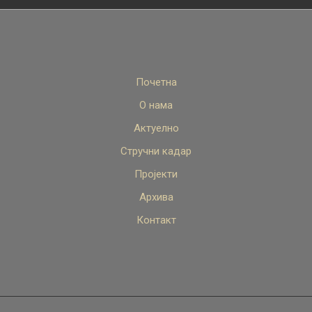
Почетна
О нама
Актуелно
Стручни кадар
Пројекти
Архива
Контакт