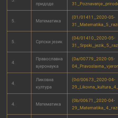
придоде
31_Poznavanje_priro
(01/01411_2020-05-
5.
Математика
31_Matematika_5_raz
(04/01410_2020-05-
5.
Српски језик
31_Srpski_jezik_5_ra
Православна
(0a/00779_2020-05-
4.
вјеронаука
04_Pravoslavna_vjero
Ликовна
(0d/00673_2020-04-
4.
култура
29_Likovna_kultura_4
(0b/00671_2020-04-
4.
Математика
29_Matematika_4_raz