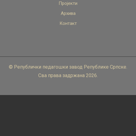
Пројекти
Архива
Контакт
© Републички педагошки завод Републике Српске.
Сва права задржана 2026.