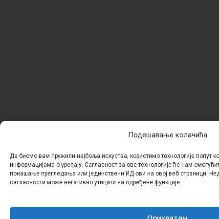
Подешавање колачића
Да бисмо вам пружили најбоља искуства, користимо технологије попут к
информацијама о уређају. Сагласност за ове технологије ће нам омогући
понашање прегледања или јединствени ИД-ови на овој веб страници. Н
сагласности може негативно утицати на одређене функције.
Прихватам