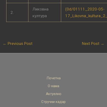
Ликовна
(0d/01111_2020-05-
2.
култура
17_Likovna_kultura_2
←
Previous Post
Next Post
→
Почетна
О нама
Актуелно
Стручни кадар