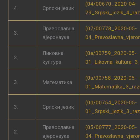
(04/00670_2020-04-
4.
Српски језик
29_Srpski_jezik_4_ra
Православна
(07/00778_2020-05-
3.
вјеронаука
04_Pravoslavna_vjero
Ликовна
(0e/00759_2020-05-
3.
култура
01_Likovna_kultura_3
(0a/00758_2020-05-
3.
Математика
01_Matematika_3_raz
(0d/00754_2020-05-
3.
Српски језик
01_Srpski_jezik_3_ra
Православна
(05/00777_2020-05-
2.
вјеронаука
04_Pravoslavna_vjero