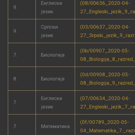
Енглески
(08/00636_2020-04-
9.
језик
27_Engleski_jezik_9_ra
Српски
(03/00637_2020-04-
9.
језик
27_Srpski_jezik_9_raz
(0b/00907_2020-05-
7.
Биологија
08_Biologija_8_razred
(0d/00908_2020-05-
8.
Биологија
08_Biologija_9_razred
Енглески
(07/00634_2020-04-
7.
језик
27_Engleski_jezik_7_ra
(0f/00789_2020-05-
7.
Математика
04_Matematika_7._raz