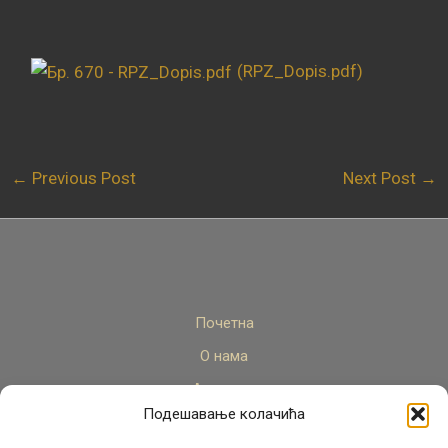
(RPZ_Dopis.pdf)
←
Previous Post
Next Post
→
Почетна
О нама
Актуелно
Подешавање колачића
Стручни кадар