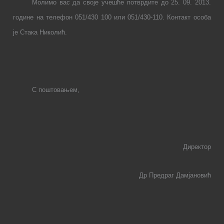
Молимо вас да своје учешће потврдите до 25. 09. 2013.
године на телефон 051/430 100 или 051/430-110. Контакт особа
је Стака Николић.
С поштовањем
,
Директор
Др Предраг Дамјановић