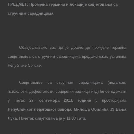
ПРЕДМЕТ: Промјена термина и локације савјетовања са
стручним сарадницима
Обавјештавамо вас да је дошло до промјене термина
савјетовања са стручним сарадницима предшколских установа
Републике Српске.
Савјетовање са стручним сарадницима (педагози,
психолози, дефектолози, социјални радници итд) ће се одржати
у
петак 27. септембра 2013. године
у просторијама
Републичког педагошког завода, Милоша Обилића 39 Бања
Лука.
Почетак савјетовања је у 11,00 сати.