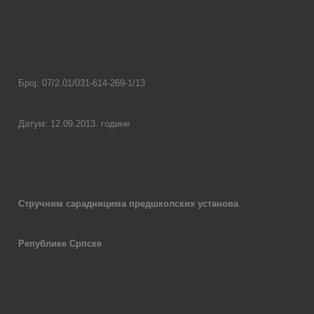
Број: 0
7
/
2.01/031-614-269-1
/
13
Датум: 12
.09.
20
13.
године
Стручним сарадницима предшколских установа
Републике Српске