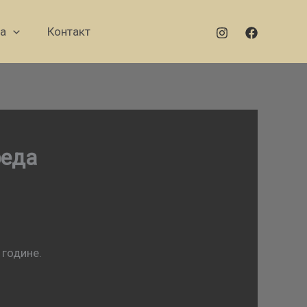
а
Контакт
реда
 године.