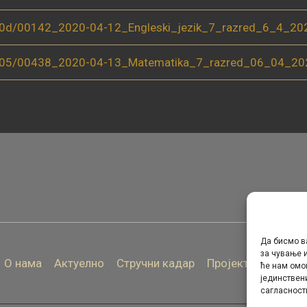
(0d/00142_2020-04-12_Engleski_jezik_7_razred_6_4_202
(05/00438_2020-04-13_Matematika_7_razred_06_04_202
Да бисмо в
за чување и
О нама
Актуелно
Стручни кадар
Пројекти
Архива
ће нам омо
јединствен
сагласност