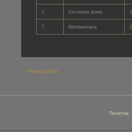
7.
Енглески језик
7.
Математика
←
Previous Post
Почетна