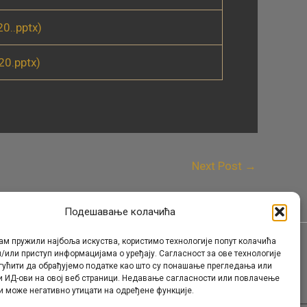
0..pptx)
0.pptx)
Next Post
→
Подешавање колачића
ам пружили најбоља искуства, користимо технологије попут колачића
/или приступ информацијама о уређају. Сагласност за ове технологије
Контакт
гућити да обрађујемо податке као што су понашање прегледања или
и ИД-ови на овој веб страници. Недавање сагласности или повлачење
и може негативно утицати на одређене функције.