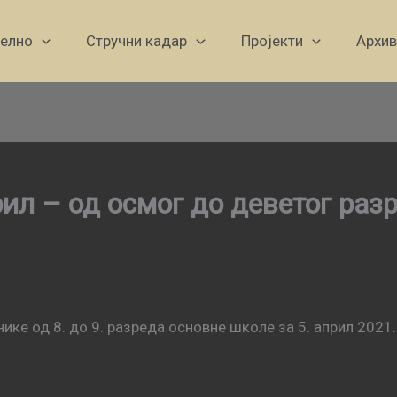
уелно
Стручни кадар
Пројекти
Архив
рил – од осмог до деветог раз
ике од 8. до 9. разреда основне школе за 5. април 2021.