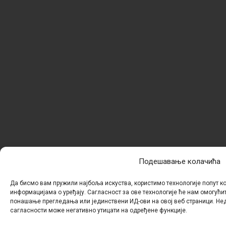
Подешавање колачића
Да бисмо вам пружили најбоља искуства, користимо технологије попут к
информацијама о уређају. Сагласност за ове технологије ће нам омогући
понашање прегледања или јединствени ИД-ови на овој веб страници. Н
сагласности може негативно утицати на одређене функције.