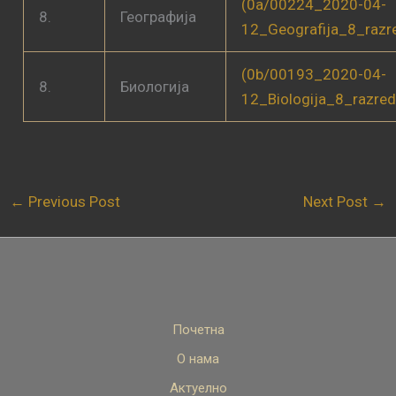
(0a/00224_2020-04-
8.
Географија
12_Geografija_8_raz
(0b/00193_2020-04-
8.
Биологија
12_Biologija_8_razre
←
Previous Post
Next Post
→
Почетна
О нама
Актуелно