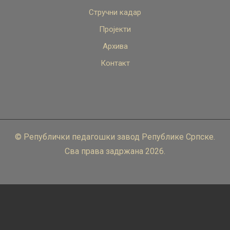
Стручни кадар
Пројекти
Архива
Контакт
© Републички педагошки завод Републике Српске.
Сва права задржана 2026.