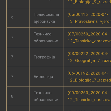
12_Biologija_9_razre
Православна
(0e/00416_2020-04-
9.
вјеронаука
13_Pravoslavna_vjero
Техничко
(07/00259_2020-04-
7.
образовање
12_Tehnicko_obrazov
(03/00222_2020-04-
7.
Географија
12_Geografija_7_raz
(0b/00192_2020-04-
7.
Биологија
12_Biologija_7_razre
Техничко
(09/00260_2020-04-
8.
образовање
12_Tehnicko_obrazov