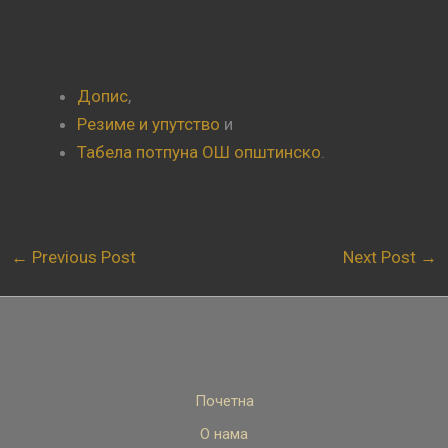
Допис
,
Резиме и упутство
и
Табела потпуна ОШ општинско
.
←
Previous Post
Next Post
→
Почетна
О нама