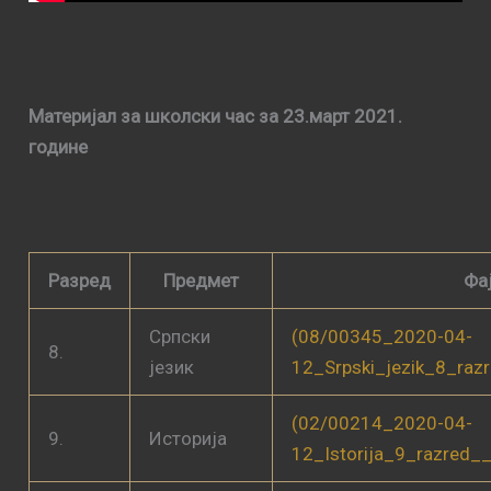
Материјал за школски час за 23.март 2021.
године
Разред
Предмет
Фа
Српски
(08/00345_2020-04-
8.
језик
12_Srpski_jezik_8_raz
(02/00214_2020-04-
9.
Историја
12_Istorija_9_razred_