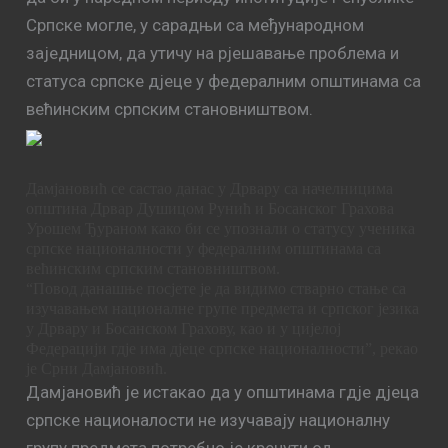
Српске могле, у сарадњи са међународном
заједницом, да утичу на рјешавање проблема и
статуса српске дјеце у федералним општинама са
већинским српским становништвом.
Дамјановић се састао данас у Дрвару са начелницима
општина Дрвар Душицом Рунић и Босанског Грахова
Урошем Ђураном како би се упознали о статусу ученика
српске националности у федералним општинама са
већинским српским становништвом.
“Повод данашње посјете је да видимо стварно стање са
изучавањем националне групе предмета и српског језика
у Дрвару и Босанском Грахову, као и у цијелој
Федерацији гдје има дјеце српске националности”, рекао
је Срни Дамјановић.
Дамјановић је истакао да у општинама гдје дјеца
српске националости не изучавају националну