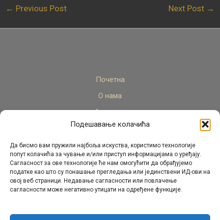
←
Previous Post
Next Post
→
Почетна
О нама
Актуелно
Подешавање колачића
Стручни кадар
Пројекти
Да бисмо вам пружили најбоља искуства, користимо технологије
попут колачића за чување и/или приступ информацијама о уређају.
Архива
Сагласност за ове технологије ће нам омогућити да обрађујемо
податке као што су понашање прегледања или јединствени ИД-ови на
Контакт
овој веб страници. Недавање сагласности или повлачење
сагласности може негативно утицати на одређене функције.