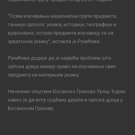
“Осим изучавања националне групе предмета,
тачније српског језика, историје, географије и
вјеронауке, остали предмети изучавају се на
хрватском језику”, истакла је Рунићева.
Рунићева додаје да је највећи проблем што
српска дјеца немају право на изучавање свих
предмета на матерњем језику.
Начелник општине Босанско Грахово Урош Ђуран
навео је да исту судбину дијеле и српска дјеца у
Босанском Грахову.