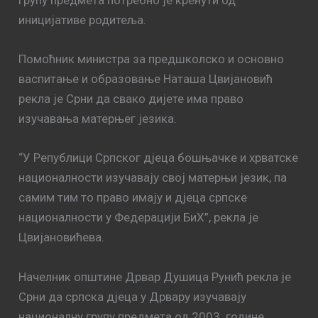
групу предмета потребно је кренути од
иницијативе родитеља.
Помоћник министра за предшколско и основно
васпитање и образовање Наташа Цвијановић
рекла је Срни да свако дијете има право
изучавања матерњег језика.
“У Републици Српског дјеца бошњачке и хрватске
националности изучавају свој матерњи језик, па
самим тим то право имају и дјеца српске
националности у Федерацији БиХ”, рекла је
Цвијановићева.
Начелник општине Дрвар Душица Рунић рекла је
Срни да српска дјеца у Дрвару изучавају
националну групу предмета од 2003. године.