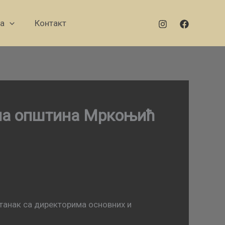
а
Контакт
ола општина Мркоњић
танак са директорима основних и