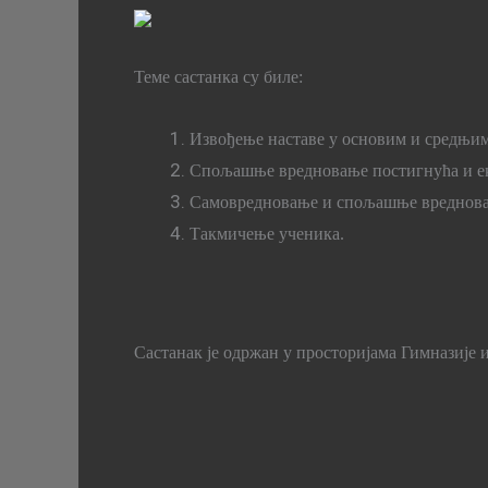
Теме састанка су биле:
Извођење наставе у основим и средњи
Спољашње вредновање постигнућа и ек
Самовредновање и спољашње вреднова
Такмичење ученика.
Састанак је одржан у просторијама Гимназије