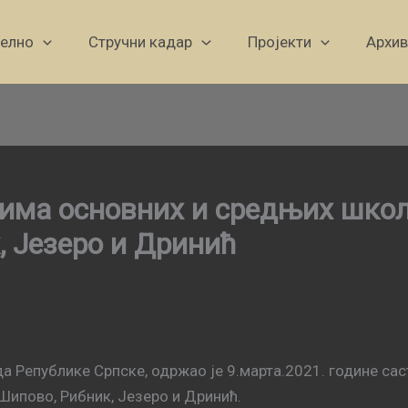
уелно
Стручни кадар
Пројекти
Архив
рима основних и средњих шк
, Језеро и Дринић
 Републике Српске, одржао је 9.марта.2021. године сас
ипово, Рибник, Језеро и Дринић.