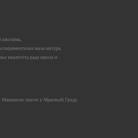
м школама,
спериментална мала матура,
ње квалитета рада школа и
 и Машинске школе у Мркоњић Граду.