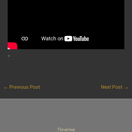
>
←
Previous Post
Next Post
→
Почетна