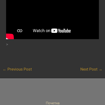
>
←
Previous Post
Next Post
→
Почетна