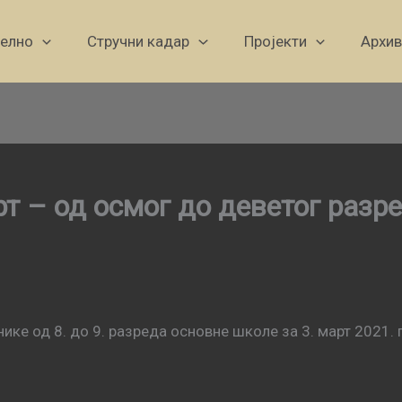
уелно
Стручни кадар
Пројекти
Архив
рт – од осмог до деветог разр
ике од 8. до 9. разреда основне школе за 3. март 2021. 