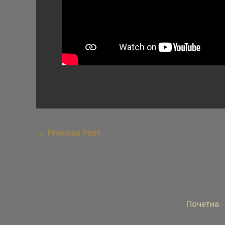
←
Previous Post
Почетна