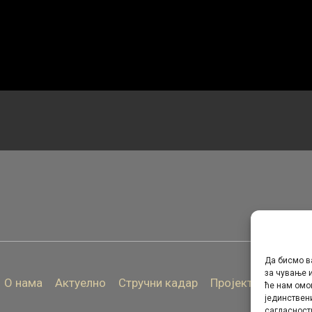
Да бисмо в
за чување и
О нама
Актуелно
Стручни кадар
Пројекти
Архива
ће нам омо
јединствен
сагласност