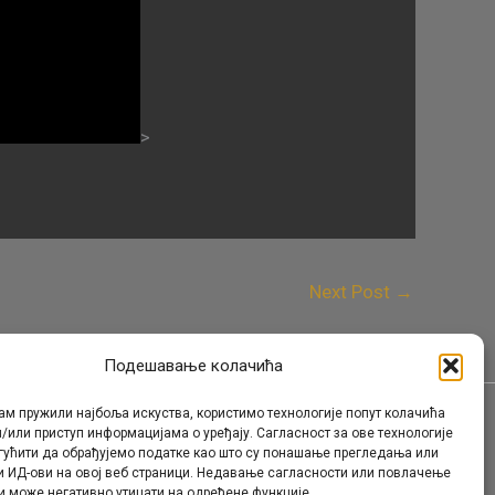
>
Next Post
→
Подешавање колачића
ам пружили најбоља искуства, користимо технологије попут колачића
/или приступ информацијама о уређају. Сагласност за ове технологије
Контакт
гућити да обрађујемо податке као што су понашање прегледања или
и ИД-ови на овој веб страници. Недавање сагласности или повлачење
и може негативно утицати на одређене функције.