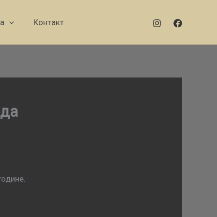
а
Контакт
еда
године.