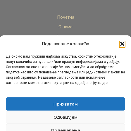
Почетна
О нама
Актуелно
Подешавање колачића
Стручни кадар
Пројекти
Да бисмо вам пружили најбоља искуства, користимо технологије
попут колачића за чување и/или приступ информацијама о уређају.
Архива
Сагласност за ове технологије ће нам омогућити да обрађујемо
податке као што су понашање прегледања или јединствени ИД-ови на
Контакт
овој веб страници. Недавање сагласности или повлачење
сагласности може негативно утицати на одређене функције.
Прихватам
Одбацујем
© Републички педагошки завод Републике Српске.
Сва права задржана 2026.
Подешавања