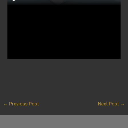
←
Previous Post
Next Post
→