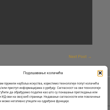
Next Post
→
Подешавање колачића
ам пружили најбоља искуства, користимо технологије попут колачића
/или приступ информацијама о уређају. Сагласност за ове технологије
Контакт
гућити да обрађујемо податке као што су понашање прегледања или
и ИД-ови на овој веб страници. Недавање сагласности или повлачење
и може негативно утицати на одређене функције.