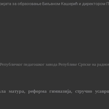
ријата за образовање Биљаном Кашерић и директором
Републичког педагошког завода Републике Српске на радно
ла матура, реформа гимназија, стручно усав