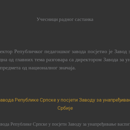
Учесници радног састанка
ректор Републичког педагошког завода посјетио је Заво
дна од главних тема разговара са директором Завода за
предмета од националног значаја.
вода Републике Српске у посјети Заводу за унапређивање васп