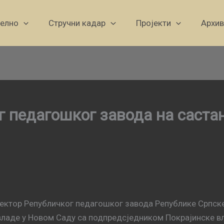
уелно
Стручни кадар
Пројекти
Архив
 педагошког заводa на саста
иректор Републичког педагошког завода Републике Српск
 владе у Новом Саду са подпредсједником Покрајинске 