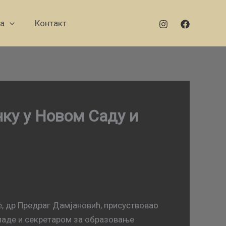
а
Контакт
нку у Новом Саду и
е, др Предраг Дамјановић, присуствовао
владе и секретаром за образовање