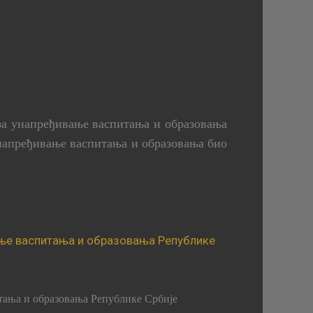
д за унапређивање васпитања и образовања
 унапређивање васпитања и образовања био
итања и образовања Републике Србије