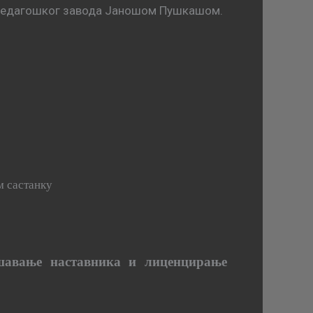
 Педагошког завода Јаношом Пушкашом.
м састанку
ршавање наставника и лиценцирање