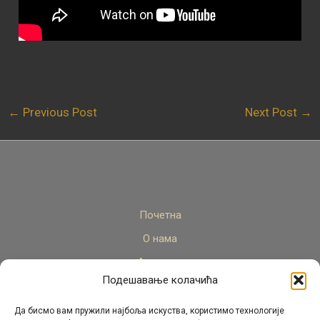
←
Previous Post
Next Post
→
Почетна
О нама
Актуелно
Подешавање колачића
Стручни кадар
Пројекти
Да бисмо вам пружили најбоља искуства, користимо технологије