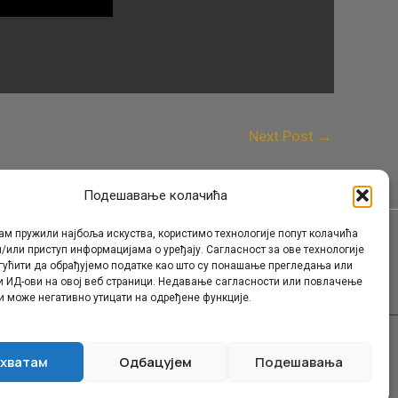
Next Post
→
Подешавање колачића
ам пружили најбоља искуства, користимо технологије попут колачића
/или приступ информацијама о уређају. Сагласност за ове технологије
Контакт
гућити да обрађујемо податке као што су понашање прегледања или
и ИД-ови на овој веб страници. Недавање сагласности или повлачење
и може негативно утицати на одређене функције.
хватам
Одбацујем
Подешавања