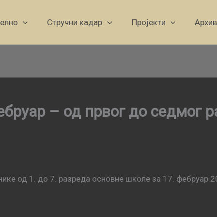
уелно
Стручни кадар
Пројекти
Архив
ебруар – од првог до седмог 
ике од 1. до 7. разреда основне школе за 17. фебруар 2