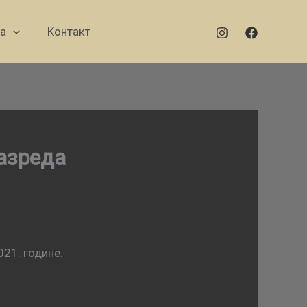
а
Контакт
разреда
021. године.