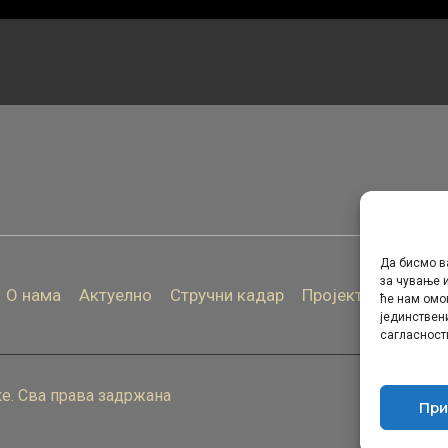
Да бисмо в
за чување и
О нама
Актуелно
Стручни кадар
Пројекти
Архива
ће нам омо
јединствен
сагласност
е. Сва права задржана
При