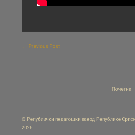
←
Previous Post
Почетна
© Републички педагошки завод Републике Српск
2026.