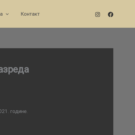
а
Контакт
разреда
021. године.