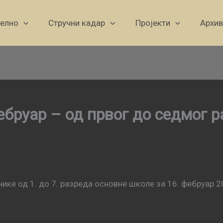
уелно
Стручни кадар
Пројекти
Архив
ебруар – од првог до седмог 
ике од 1. до 7. разреда основне школе за 16. фебруар 2