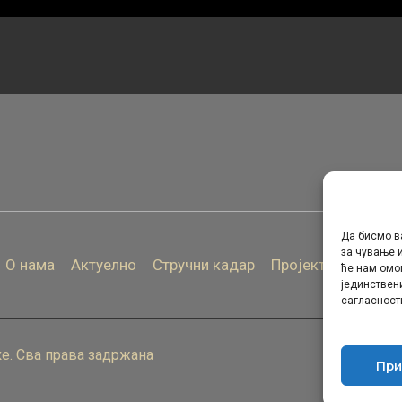
Да бисмо в
за чување и
О нама
Актуелно
Стручни кадар
Пројекти
Архива
ће нам омо
јединствен
сагласност
е. Сва права задржана
При