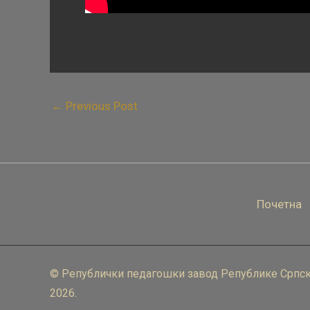
←
Previous Post
Почетна
© Републички педагошки завод Републике Српск
2026.