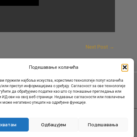
Next Post
→
Подешавање колачића
ам пружили најбоља искуства, користимо технологије попут колачића
/или приступ информацијама о уређају. Сагласност за ове технологије
Контакт
гућити да обрађујемо податке као што су понашање прегледања или
и ИД-ови на овој веб страници. Недавање сагласности или повлачење
и може негативно утицати на одређене функције.
хватам
Одбацујем
Подешавања