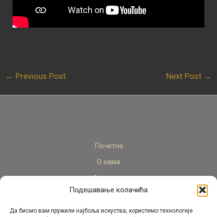
←
Previous Post
Next Post
→
Почетна
О нама
Актуелно
Подешавање колачића
Стручни кадар
Пројекти
Да бисмо вам пружили најбоља искуства, користимо технологије