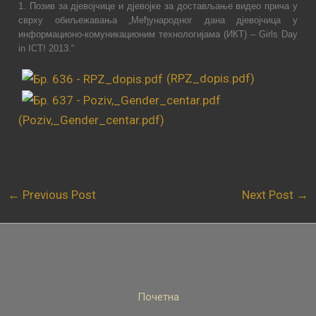
1.
Позив за дјевојчице и дјевојке за достављање видео прича у
сврху обиљежавања „Међународног дана дјевојчица у
информационо-комуникационим технологијама (ИКТ) –
Girls
Day
in
ICT
! 201
3.“
(RPZ_dopis.pdf)
(Poziv,_Gender_centar.pdf)
←
Previous Post
Next Post
→
Почетна