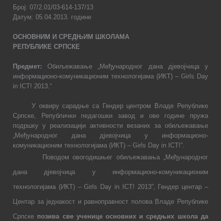
Број: 07/2.01/03-614-137/13
Датум:
05
.0
4
.
2013.
године
ОСНОВНИМ И СРЕДЊИМ ШКОЛАМА
РЕПУБЛИКЕ СРПСКЕ
Предмет:
Обиљежавање „Међународног дана дјевојчица у
информационо-комуникационим технологијама (ИКТ) –
Girls
Day
in
ICT
! 201
3.“
У оквиру сарадње са Гендер центром Владе Републике
Српске, Републички педагошки завод и ове године пружа
подршку у реализацији активности везаних за обиљежавање
„Међународног дана дјевојчица у информационо-
комуникационим технологијама (ИКТ)
–
Girls
Day
in
ICT
!”
.
П
оводом овогодишњег обиљежавања „Међународног
дана дјевојчица у информационо-комуникационим
технологијама (ИКТ)
–
Girls
Da
y
in
ICT
!
2013
”
, Гендер центар –
Центар за једнакост и равноправност полова Владе Републике
Српске
позива све ученице основних и средњих школа да