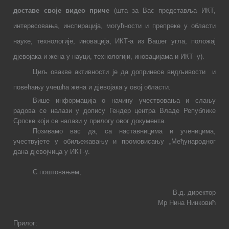
доставе своје видео приче
(шта за Вас представља ИКТ,
интересовања, инспирација, могућности
и
препреке у области
науке, технологије, иновација, ИКТ-а из Вашег угла
, положај
дјевојака и жена у науци, технологији, иновацијама и ИКТ
–
у
).
Циљ овакве активности је да допринесе видљивости и
повећању учешћа жена и дјевојака у овој области
.
Више информација о начину учествовања и слању
радова се налази у допису Гендер центра Владе Републике
Српске који се налази у прилогу овог документа.
Позивамо вас да, са наставницима и ученицима,
учествујете у обиљежавању и промовисању
„Међународног
дана дјевојчица у ИКТ-у.
С поштовањем,
В.д. директор
Мр Нина Нинковић
Прилог: