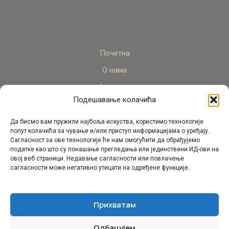
Почетна
О нама
Актуелно
Подешавање колачића
Стручни кадар
Пројекти
Да бисмо вам пружили најбоља искуства, користимо технологије
попут колачића за чување и/или приступ информацијама о уређају.
Архива
Сагласност за ове технологије ће нам омогућити да обрађујемо
податке као што су понашање прегледања или јединствени ИД-ови на
Контакт
овој веб страници. Недавање сагласности или повлачење
сагласности може негативно утицати на одређене функције.
Прихватам
Одбацујем
© Републички педагошки завод Републике Српске.