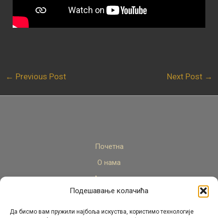
←
Previous Post
Next Post
→
Почетна
О нама
Актуелно
Подешавање колачића
Стручни кадар
Пројекти
Да бисмо вам пружили најбоља искуства, користимо технологије