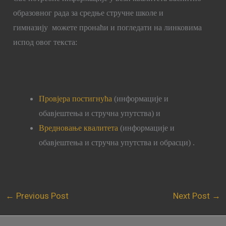
образовног рада за средње стручне школе и
гимназију можете пронаћи и погледати на линковима
испод овог текста:
Провјера постигнућа
(информације и
обавјештења и стручна упутства)
и
Вредновање квалитета
(информације и
обавјештења и стручна упутства и обрасци)
.
←
Previous Post
Next Post
→