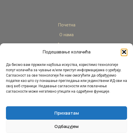
Почетна
О нама
Актуелно
Подешавање колачића
Стручни кадар
Пројекти
Да бисмо вам пружили најбоља искуства, користимо технологије
попут колачића за чување и/или приступ информацијама о уређају.
Архива
Сагласност за ове технологије ће нам омогућити да обрађујемо
податке као што су понашање прегледања или јединствени ИД-ови на
Контакт
овој веб страници. Недавање сагласности или повлачење
сагласности може негативно утицати на одређене функције.
Прихватам
Одбацујем
© Републички педагошки завод Републике Српске.