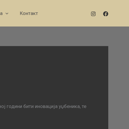
а
Контакт
ој години бити иновација уџбеника, те