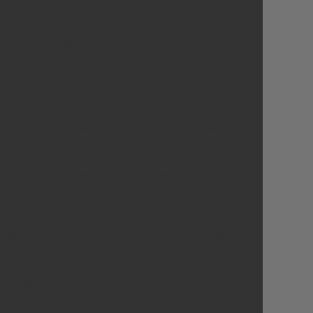
средњег образовања, Тривићева је навела да
 укључени еминентни стручњаци.
спитању проширен обухват дјеце која похађају
охађају предшколске установе. Овим програмом
ања наставних планова и програма, док је као
ја диктира локални економски развој. Уписне
од 100 КМ и трошковима превоза обухватила око
 радило 300 стручњака у 30 тимова, те да се