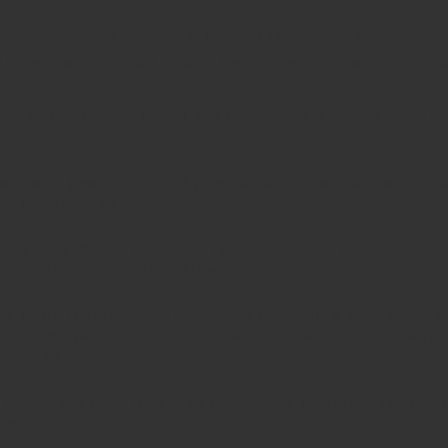
кспретског тима и Одбора за реформу предшколског, основног и 
ја образовања у Српској, те да ће у израду овог документа бити
одини, Тривичева је навела да у предшколском образовању и ва
шкоћама у развоју и она без родитељског старања бесплатно п
ћева новинарима у Бањалуци.
ању, Тривићева је истакла да предстоји велики изазов иновир
шена дигитализација у основном образовању.
а, важно је напоменути сарадњу са привредном заједницом, ко
а тржишта рада, а посебно истичемо да је Влада стипендијама 
ривићева.
Дамјановић рекао је да је на реформским процесима ове године
одине.