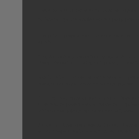
Након данашњег састанка са представницима Е
ће будућа стратегија дефинисати правце разво
Говорећи о резултатима постигнутим у овој г
вртиће.
“Од септембра је омогућено да дјеца са поте
Владе обухваћено је 90 дјеце”, рекла је Триви
Кад је ријеч о основном васпитању и образов
значајан напредак навела чињеницу да је завр
“Што се тиче средњег васпитања и образовањ
политике су реализоване у складу са потребам
600 ученика дефицитарних занимања”, каже Т
Директор Педагошког завода Српске Предраг 
многе ствари примјењују већ од ове школске г