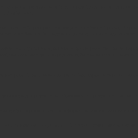
 у основним школама, за коју се опредијелило више од 1.000 у
о је Дамјановић.
ки посао биће реформа гимназија у Републици Српској. Директ
ем састанку Завод добио задужење да са ауторима уради анализу 
итализације одређених уџбеника и договорили смо да за наре
јмлађима олакшали да не морају све уџбенике да носе у школу већ 
вић рекао је да је визија да школа буде здраво и сигурно окруже
годинама уведе предузетичко образовање и предузетништво као о
сада урађен огроман посао на реформи наставних планова и прогр
и почне са важним процесом, а то је стручно усавршавање настав