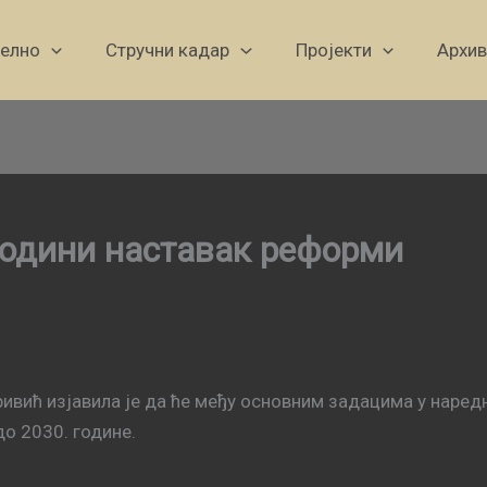
уелно
Стручни кадар
Пројекти
Архив
години наставак реформи
ривић изјавила је да ће међу основним задацима у наредн
о 2030. године.