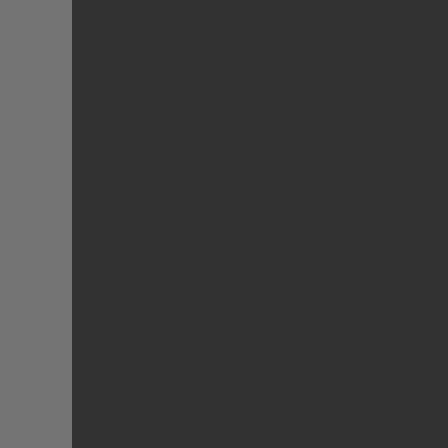
“Једна од тих ствари је факултативна настава
ствари које нису у наставном процесу”, истака
Према његовим ријечима, сљедеће године вели
средства Бојан Ђенић рекао је да је на данашњ
“Завод је успјешно реализтовао процес диг
садржаја уџбеника прве тријаде, тако да би на
уџионицама”, навео је Ђенић.
Члан Одбора за реформу образовања Саша Петко
и компетанције.
Он је додао да се размишља да се у наредним 
Члан Одбора Срђан Душанић додао је да је до 
Он је навео да је планирано да се у будућност