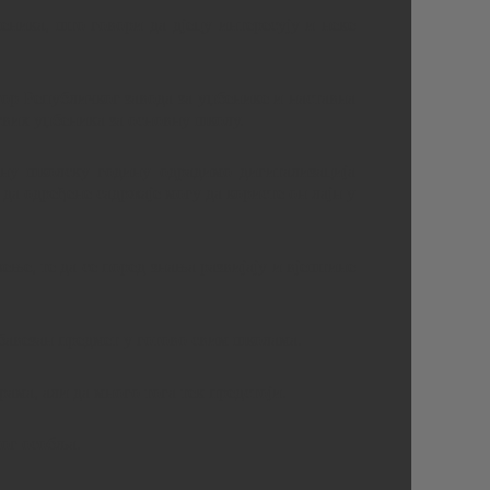
ченика, што говори да дјецу интересују и неке
ор Републичког завода за уџбенике и наставна
свих уџбеника за основну школу.
дну школску годину одрадимо дигитализација
да одређене садржаје могу да користе он лајн у
ње, те да се поред знања развијају и вјештине
бавезан предмет у готово свим школама.
ама, али да много тога тек предстоји.
ног особља.