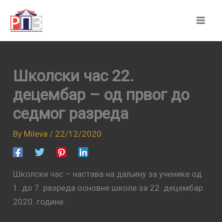
Skip
to
content
Школски час 22.
децембар – од првог до
седмог разреда
By
Mileva
/
22/12/2020
Школски час – настава на даљину за ученике од
1. до 7. разреда основне школе за 22. децембар
2020. године.