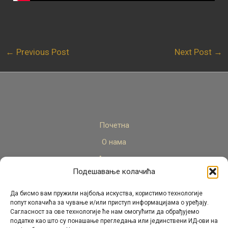
←
Previous Post
Next Post
→
Почетна
О нама
Актуелно
Подешавање колачића
Стручни кадар
Пројекти
Да бисмо вам пружили најбоља искуства, користимо технологије
попут колачића за чување и/или приступ информацијама о уређају.
Архива
Сагласност за ове технологије ће нам омогућити да обрађујемо
податке као што су понашање прегледања или јединствени ИД-ови на
Контакт