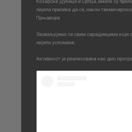
Козарске Дубице и Српца, имали су прили
лијепа прилика да се, након такмичарско
Прњавора.
Захваљујемо се свим сарадницима који с
лијепе успомене.
Активност је реализована као дио прог