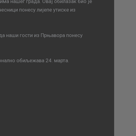
има нашег града. Овај обилазак био је
чесници понесу лијепе утиске из
 да наши гости из Прњавора понесу
онално обиљежава 24. марта.