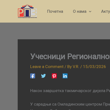
Skip
to
Почетна
О нама
Акт
content
Учесници Регионално
Leave a Comment
/ By
V.R.
/
15/03/2026
Након завршетка такмичарског дијела Ре
У сарадњи са Омладинским центром Прњав