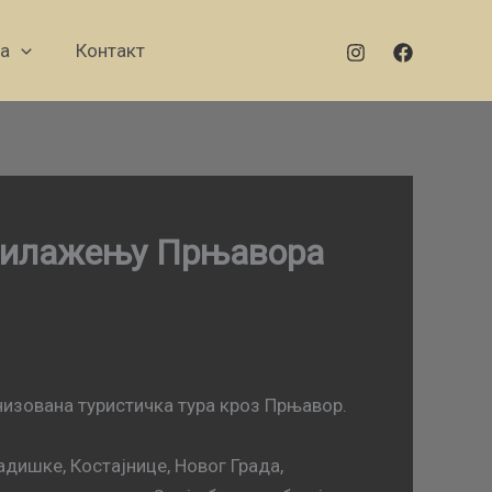
а
Контакт
обилажењу Прњавора
низована туристичка тура кроз Прњавор.
дишке, Костајнице, Новог Града,