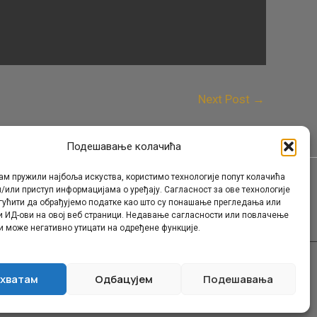
Next Post
→
Подешавање колачића
ам пружили најбоља искуства, користимо технологије попут колачића
/или приступ информацијама о уређају. Сагласност за ове технологије
Контакт
гућити да обрађујемо податке као што су понашање прегледања или
и ИД-ови на овој веб страници. Недавање сагласности или повлачење
и може негативно утицати на одређене функције.
хватам
Одбацујем
Подешавања