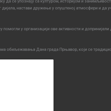
ку да се упознају са културом, историјом и занимљивост
г дијела, настави дружење у опуштеној атмосфери и да у
у помогли у организацији ове активности и допринијели
рама обиљежавања Дана града Прњавор, који се традици