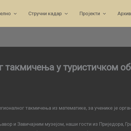
уелно
Стручни кадар
Пројекти
Архив
г такмичења у туристичком 
гионалног такмичења из математике, за ученике је орга
ор и Завичајним музејом, наши гости из Приједора, Гра