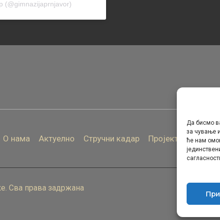
р (@gimnazijaprnjavor)
Да бисмо в
за чување и
О нама
Актуелно
Стручни кадар
Пројекти
Архива
ће нам омо
јединствен
сагласност
е. Сва права задржана
При