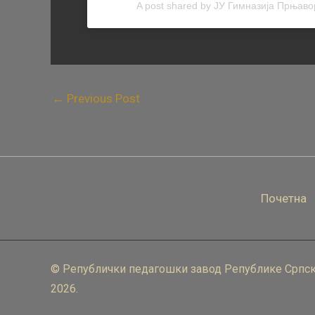
A post shared by ЈУ Гимназија Прњаво
←
Previous Post
Почетна
© Републички педагошки завод Републике Српск
2026.