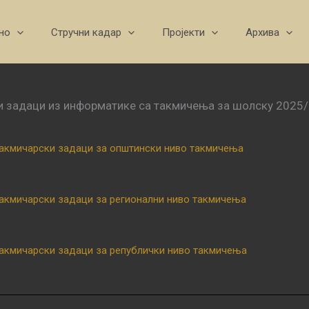
но
Стручни кадар
Пројекти
Архива
 задаци из информатике са такмичења за шолску 2025/
акмичарски задаци за општински ниво такмичења
акмичарски задаци за регионални ниво такмичења
акмичарски задаци за републички ниво такмичења