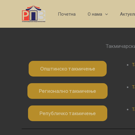
Skip
to
Почетна
О нама
Актуел
content
Такмичарски
Т
Општинско такмичење
Т
Регионално такмичење
Т
Републичко такмичење