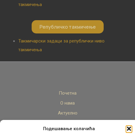
такмичења
Републичко такмичење
Такмичарски задаци за републички ниво
такмичења
Почетна
О нама
Актуелно
Стручни кадар
Подешавање колачића
Пројекти