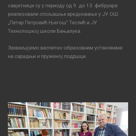
савјетници су у периоду од 9. до 13. фебруара
реализовали спољашње вредновање у ЈУ ОШ
„Петар Петровић Његош“ Теслић и ЈУ
Технолошкој школи Бањалука.
Захваљујемо васпитно-образовним установама
на сарадњи и пруженој подршци.