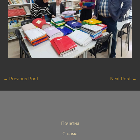
←
Previous Post
Next Post
→
Почетна
О нама