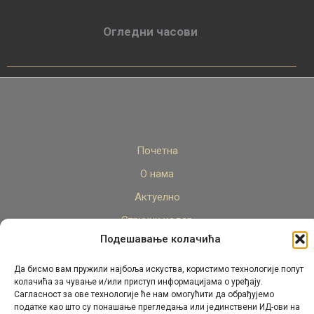
Огледни часови
Почетна
О нама
Актуелно
Стручни кадар
Подешавање колачића
Пројекти
Архива
Да бисмо вам пружили најбоља искуства, користимо технологије попут
колачића за чување и/или приступ информацијама о уређају.
Контакт
Сагласност за ове технологије ће нам омогућити да обрађујемо
податке као што су понашање прегледања или јединствени ИД-ови на