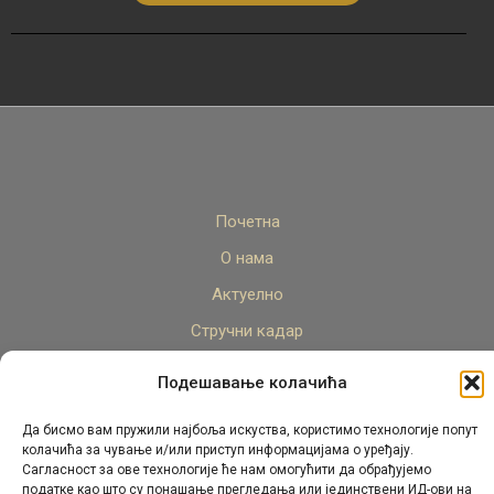
Почетна
О нама
Актуелно
Стручни кадар
Пројекти
Подешавање колачића
Архива
Да бисмо вам пружили најбоља искуства, користимо технологије попут
Контакт
колачића за чување и/или приступ информацијама о уређају.
Сагласност за ове технологије ће нам омогућити да обрађујемо
податке као што су понашање прегледања или јединствени ИД-ови на