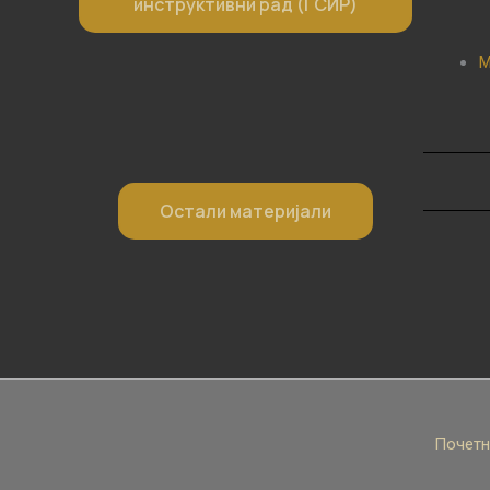
инструктивни рад (ГСИР)
М
Остали материјали
Почетн