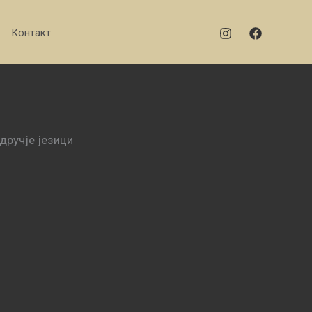
Контакт
дручје језици