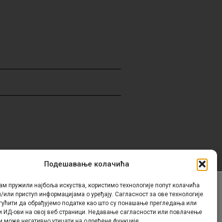
Подешавање колачића
ам пружили најбоља искуства, користимо технологије попут колачића
/или приступ информацијама о уређају. Сагласност за ове технологије
Контакт
гућити да обрађујемо податке као што су понашање прегледања или
и ИД-ови на овој веб страници. Недавање сагласности или повлачење
и може негативно утицати на одређене функције.