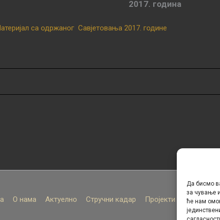
2017. година
атеријал са одржаног Савјетовања 2017. године
Да бисмо в
за чување и
а
О нама
Актуелно
Стручни кадар
Пројекти
Архива
ће нам омо
јединствен
сагласност