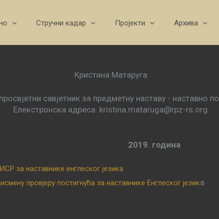
но
Стручни кадар
Пројекти
Архива
Кристина Матаруга
просвјетни савјетник за предметну наставу - наставно по
Елекстронска адреса: kristina.mataruga@rpz-rs.org
2019. година
ИСР за наставнике енглеског језика
а
исмену провјеру постигнућа за наставнике Енглеског језик