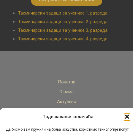
Такмичарски задаци за ученике 1. разреда
Такмичарски задаци за ученике 2. разреда
Такмичарски задаци за ученике 3. разреда
Такмичарски задаци за ученике 4. разреда
Почетна
О нама
Актуелно
Стручни кадар
Подешавање колачића
Пројекти
Да бисмо вам пружили најбоља искуства, користимо технологије попут
Архива