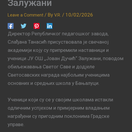
Залужани
/ By
/
10/02/2026
Leave a Comment
V.R.
Директор Републичког педагошког завода,
Слађана Танасић присуствовала је свечаној
академији коју су припремили наставници и
ученици ЈУ ОШ „Јован Дучић“ Залужани, поводом
обиљежавања Светог Саве и додјеле
Светосавских награда најбољим ученицима
основних и средњих школа у Бањалуци.
Ученици који су се у својим школама истакли
одличним успјехом и примјерним владањем
награђени су пригодним поклонима Градске
управе.