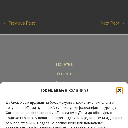
←
Previous Post
Next Post
→
Почетна
О нама
Актуелно
Подешавање колачића
Стручни кадар
Пројекти
Да бисмо вам пружили најбоља искуства, користимо технологије
попут колачића за чување и/или приступ информацијама о уређају.
Архива
Сагласност за ове технологије ће нам омогућити да обрађујемо
податке као што су понашање прегледања или јединствени ИД-ови на
Контакт
овој веб страници. Недавање сагласности или повлачење