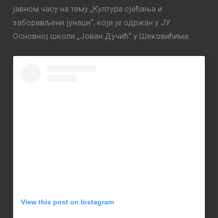
јавном часу на тему „Култура сјећања и
заборављени јунаци“, који је одржан у ЈУ
Основној школи „Јован Дучић“ у Шековићима.
View this post on Instagram