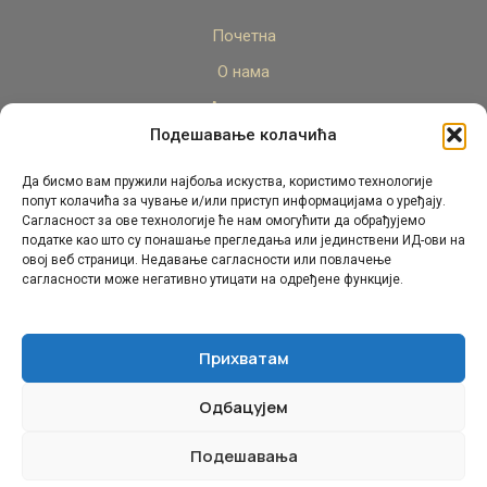
Почетна
О нама
Актуелно
Подешавање колачића
Стручни кадар
Пројекти
Да бисмо вам пружили најбоља искуства, користимо технологије
попут колачића за чување и/или приступ информацијама о уређају.
Архива
Сагласност за ове технологије ће нам омогућити да обрађујемо
податке као што су понашање прегледања или јединствени ИД-ови на
Контакт
овој веб страници. Недавање сагласности или повлачење
сагласности може негативно утицати на одређене функције.
Прихватам
Одбацујем
© Републички педагошки завод Републике Српске.
Сва права задржана 2026.
Подешавања