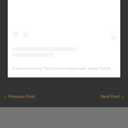
A post shared by Републички педагошки завод Републике Српске (@rpz_rs)
←
Previous Post
Next Post
→