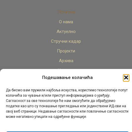
Почетна
О нама
Актуелно
Стручни кадар
Пројекти
Архива
Контакт
Подешавање колачића
Да бисмо вам пружили најбоља искуства, користимо технологије попут
колачића за чување и/или приступ информацијама о уређају.
Сагласност за ове технологије ће нам омогућити да обрађујемо
податке као што су понашање прегледања или јединствени ИД-ови на
овој веб страници. Недавање сагласности или повлачење сагласности
© Републички педагошки завод Републике Српске.
може негативно утицати на одређене функције.
Сва права задржана 2026.