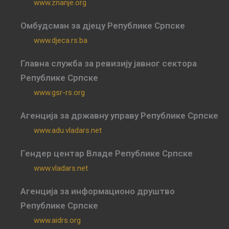
www.znanje.org
Омбудсман за дјецу Републике Српске
www.djeca.rs.ba
Главна служба за ревизију јавног сектора
Републике Српске
www.gsr-rs.org
Агенција за државну управу Републике Српске
www.adu.vladars.net
Гендер центар Владе Републике Српске
www.vladars.net
Агенција за информационо друштво
Републике Српске
www.aidrs.org