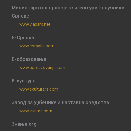
Министарство просвјете и културе Републике
Српске
www.vladars.net
Е-Српска
www.esrpska.com
Е-образовање
www.eobrazovanje.com
Е-култура
www.ekulturars.com
Завод за уџбенике и наставна средства
www.zunsrs.com
Знање.org