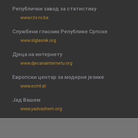
Републички завод за статистику
www.rzs.rs.ba
Службени гласник Републике Српске
www.slglasnik.org
Дјеца на интернету
www.djecanainternetu.org
Европски центар за модерне језике
www.ecml.at
Јад Вашем
www.yadvashem.org