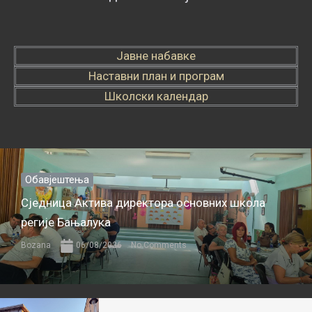
Јавне набавке
Наставни план и програм
Школски календар
Обавјештења
Сједница Актива директора основних школа
регије Бањалука
Bozana
06/08/2026
No Comments