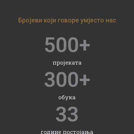
Бројеви који говоре умјесто нас
500
+
пројеката
300
+
обука
33
године постојања