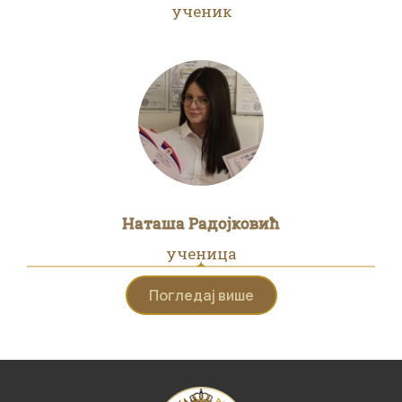
ученик
Наташа Радојковић
ученица
Погледај више