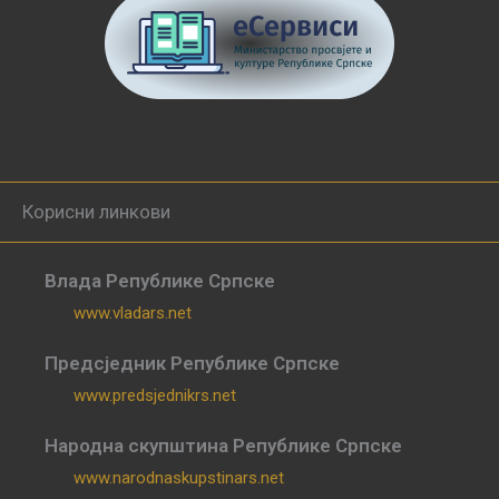
Корисни линкови
Влада Републике Српске
www.vladars.net
Предсједник Републике Српске
www.predsjednikrs.net
Народна скупштина Републике Српске
www.narodnaskupstinars.net