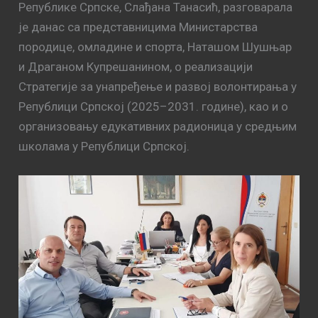
Републике Српске, Слађана Танасић, разговарала
је данас са представницима Министарства
породице, омладине и спорта, Наташом Шушњар
и Драганом Купрешанином, о реализацији
Стратегије за унапређење и развој волонтирања у
Републици Српској (2025–2031. године), као и о
организовању едукативних радионица у средњим
школама у Републици Српској.