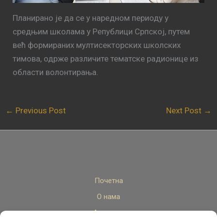
Планирано је да се у наредном периоду у
средњим школама у Републици Српској, путем
већ формираних мултисекторских школских
тимова, одрже различите тематске радионице из
области волонтирања.
←
Previous Post
Next Post
→
Почетна
О нама
Актуелно