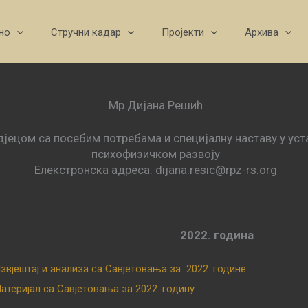
но
Стручни кадар
Пројекти
Архива
Мр Дијана Решић
а дјецом са посебим потребама и специјалну наставу у у
психофизичком развоју
Елекстронска адреса: dijana.resic@rpz-rs.org
2022. година
звјештај и анализа са Савјетовања за 2022. године
атеријал са Савјетовања за 2022. годину