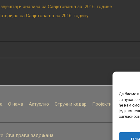
звјештај и анализа са Савјетовања за 2016. године
атеријал са Савјетовања за 2016. годину
Да бисмо в
за чување и
а
О нама
Актуелно
Стручни кадар
Пројекти
Архива
ће нам омо
јединствен
сагласност
е. Сва права задржана
При