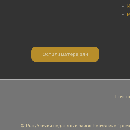
И
М
Остали материјали
Почетн
© Републички педагошки завод Републике Српск