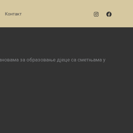
Контакт
становама за образовање дјеце са сметњама у