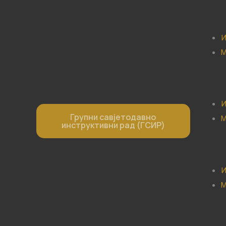
И
М
И
Групни савјетодавно
М
инструктивни рад (ГСИР)
И
М