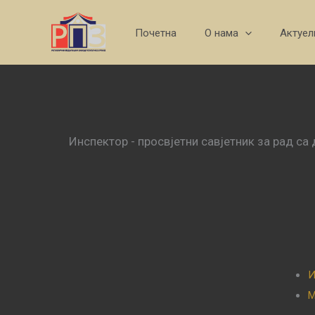
Skip
to
Почетна
О нама
Актуел
content
Инспектор - просвјетни савјетник за рад с
И
М