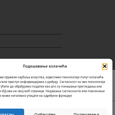
Подешавање колачића
ам пружили најбоља искуства, користимо технологије попут колачића
/или приступ информацијама о уређају. Сагласност за ове технологије
Контакт
гућити да обрађујемо податке као што су понашање прегледања или
и ИД-ови на овој веб страници. Недавање сагласности или повлачење
и може негативно утицати на одређене функције.
хватам
Одбацујем
Подешавања