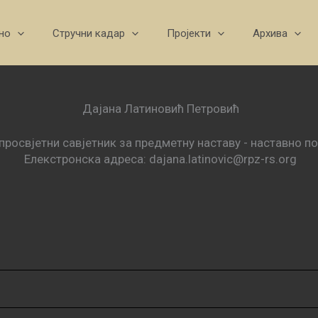
но
Стручни кадар
Пројекти
Архива
Дајана Латиновић Петровић
просвјетни савјетник за предметну наставу - наставно по
Елекстронска адреса: dajana.latinovic@rpz-rs.org