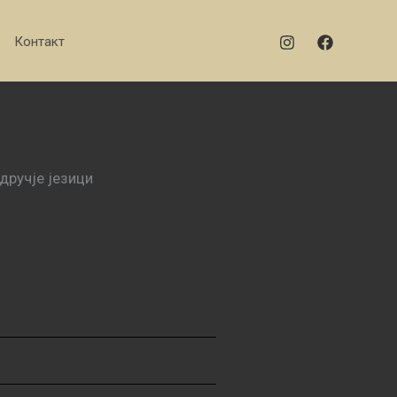
Контакт
дручје језици