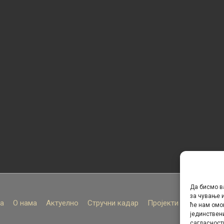
Да бисмо в
за чување и
а
О нама
Актуелно
Стручни кадар
Пројекти
Архива
ће нам омо
јединствен
сагласност