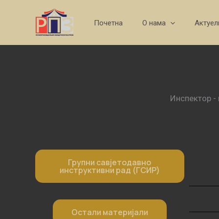
Skip
to
Почетна
О нама
Актуел
content
Инспектор - 
Групни савјетодавно
инструктивни рад (ГСИР)
Остали материјали