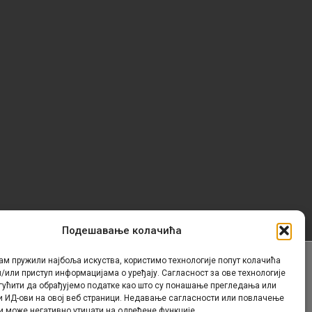
Подешавање колачића
ам пружили најбоља искуства, користимо технологије попут колачића
/или приступ информацијама о уређају. Сагласност за ове технологије
Контакт
гућити да обрађујемо податке као што су понашање прегледања или
и ИД-ови на овој веб страници. Недавање сагласности или повлачење
и може негативно утицати на одређене функције.