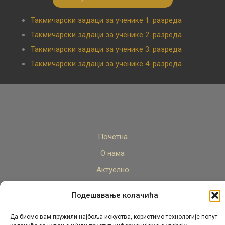
Такмичарски задаци за ученике 1. разреда
Такмичарски задаци за ученике 2. разреда
Такмичарски задаци за ученике 3. разреда
Такмичарски задаци за ученике 4. разреда
Почетна
О нама
Актуелно
Стручни кадар
Подешавање колачића
Пројекти
Да бисмо вам пружили најбоља искуства, користимо технологије попут
Архива