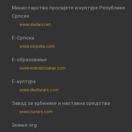
Министарство просвјете и културе Републике
Српске
www.vladars.net
Е-Српска
www.esrpska.com
Е-образовање
www.eobrazovanje.com
Е-култура
www.ekulturars.com
Завод за уџбенике и наставна средства
www.zunsrs.com
Знање.org