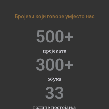
Бројеви који говоре умјесто нас
500
+
пројеката
300
+
обука
33
године постојања