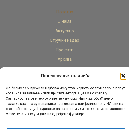
Почетна
О нама
Актуелно
Стручни кадар
Пројекти
Архива
Контакт
Подешавање колачића
Да бисмо вам пружили најбоља искуства, користимо технологије попут
колачића за чување и/или приступ информацијама о уређају.
Сагласност за ове технологије ће нам омогућити да обрађујемо
податке као што су понашање прегледања или јединствени ИД-ови на
овој веб страници. Недавање сагласности или повлачење сагласности
© Републички педагошки завод Републике Српске.
може негативно утицати на одређене функције.
Сва права задржана 2026.