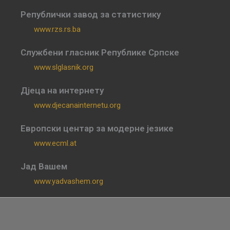
Републички завод за статистику
www.rzs.rs.ba
Службени гласник Републике Српске
www.slglasnik.org
Дјеца на интернету
www.djecanainternetu.org
Европски центар за модерне језике
www.ecml.at
Јад Вашем
www.yadvashem.org