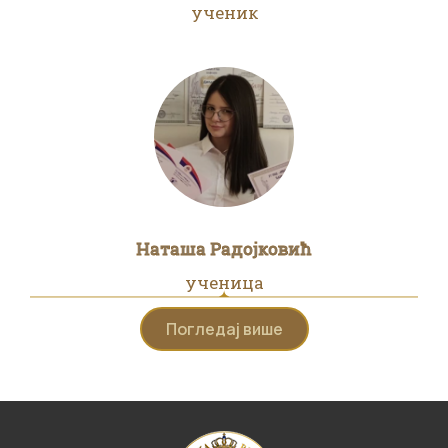
ученик
Наташа Радојковић
ученица
Погледај више