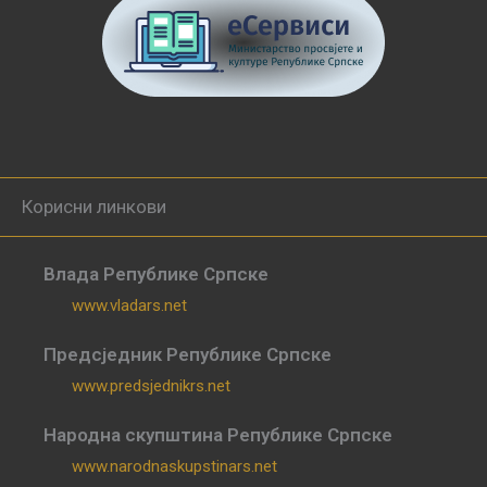
Корисни линкови
Влада Републике Српске
www.vladars.net
Предсједник Републике Српске
www.predsjednikrs.net
Народна скупштина Републике Српске
www.narodnaskupstinars.net