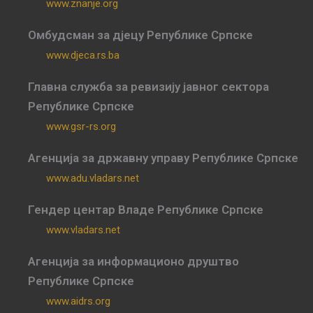
www.znanje.org
Омбудсман за дјецу Републике Српске
www.djeca.rs.ba
Главна служба за ревизију јавног сектора
Републике Српске
www.gsr-rs.org
Агенција за државну управу Републике Српске
www.adu.vladars.net
Гендер центар Владе Републике Српске
www.vladars.net
Агенција за информационо друштво
Републике Српске
www.aidrs.org