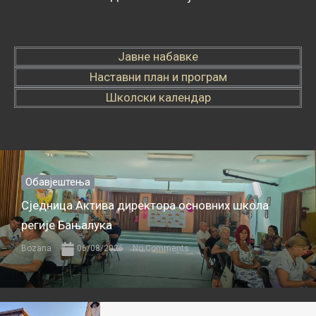
Јавне набавке
Наставни план и програм
Школски календар
Обавјештења
Сједница Актива директора основних школа
регије Бањалука
Bozana
06/08/2026
No Comments