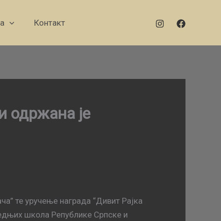
а
Контакт
и одржана је
ча” те уручење награда “Дивит Рајка
редњих школа Републике Српске и