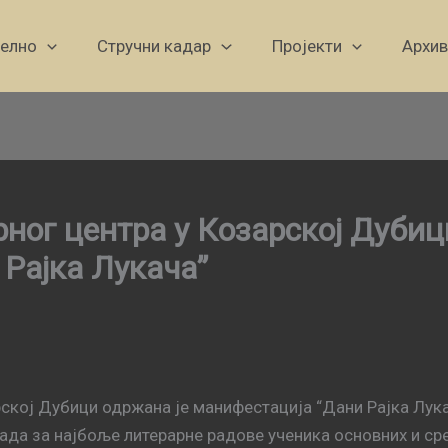
уелно
Стручни кадар
Пројекти
Архив
рног центра у Козарској Дубиц
Рајка Лукача”
рској Дубици одржана је манифестација “Дани Рајка Лука
града за најбоље литерарне радове ученика основних и с