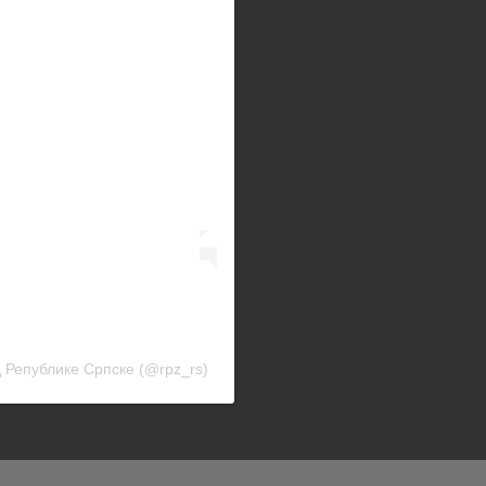
д Републике Српске (@rpz_rs)