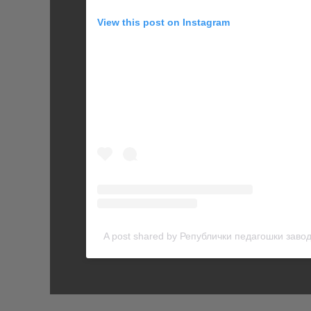
View this post on Instagram
A post shared by Републички педагошки заво