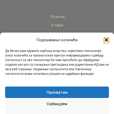
Почетна
О нама
Актуелно
Подешавање колачића
Стручни кадар
Пројекти
Да бисмо вам пружили најбоља искуства, користимо технологије
попут колачића за чување и/или приступ информацијама о уређају.
Архива
Сагласност за ове технологије ће нам омогућити да обрађујемо
податке као што су понашање прегледања или јединствени ИД-ови на
Контакт
овој веб страници. Недавање сагласности или повлачење
сагласности може негативно утицати на одређене функције.
Прихватам
Одбацујем
© Републички педагошки завод Републике Српске.
Сва права задржана 2026.