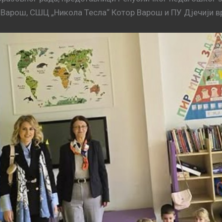
Варош, СШЦ „Никола Тесла“ Котор Варош и ПУ Дјечији в