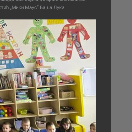
ртић „Мики Маус“ Бања Лука.