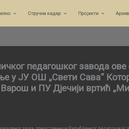
уелно
Стручни кадар
Пројекти
Архив
ичког педагошког завода ове
 у ЈУ ОШ „Свети Сава“ Кото
 Варош и ПУ Дјечији вртић „М
образовног рада, представници Републичког педагошко