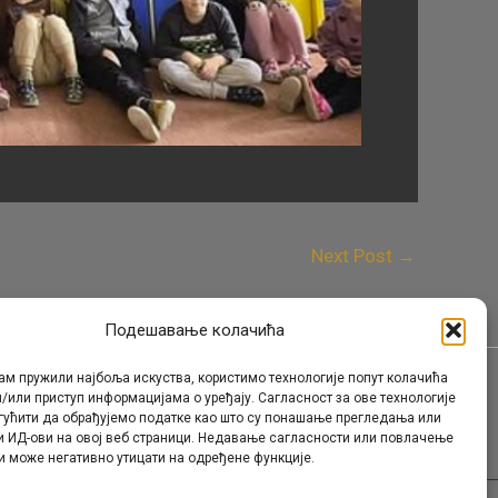
Next Post
→
Подешавање колачића
ам пружили најбоља искуства, користимо технологије попут колачића
/или приступ информацијама о уређају. Сагласност за ове технологије
Контакт
гућити да обрађујемо податке као што су понашање прегледања или
и ИД-ови на овој веб страници. Недавање сагласности или повлачење
и може негативно утицати на одређене функције.