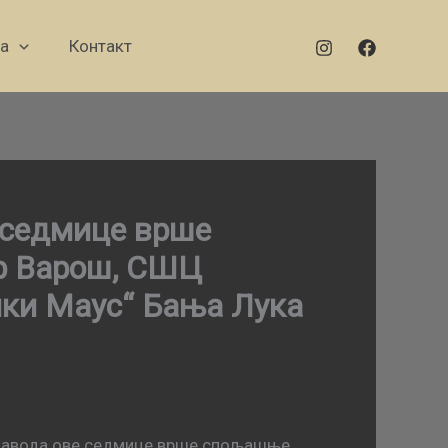
а
Контакт
 седмице врше
р Варош, СШЦ
ики Маус“ Бања Лука
г завода ове седмице врше спољашње