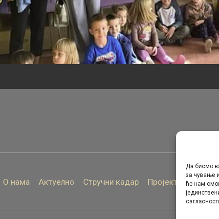
Да бисмо в
за чување и
О нама
Актуелно
Стручни кадар
Пројекти
Архива
ће нам омо
јединствен
сагласност