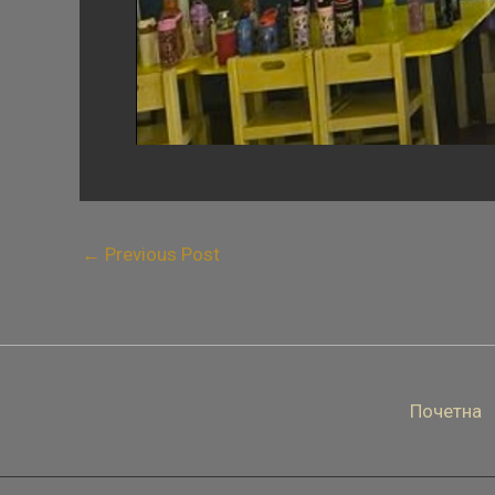
←
Previous Post
Почетна