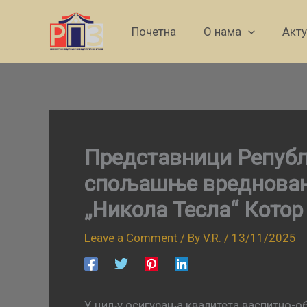
Skip
to
Почетна
О нама
Акт
content
Представници Републ
спољашње вредновање
„Никола Тесла“ Котор
Leave a Comment
/ By
V.R.
/
13/11/2025
У циљу осигурања квалитета васпитно-