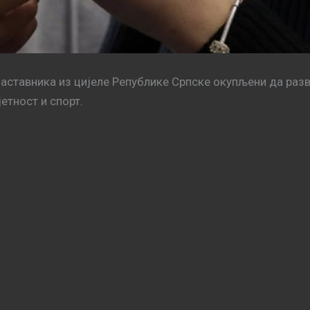
аставника из цијеле Републике Српске окупљени да разви
јетност и спорт.